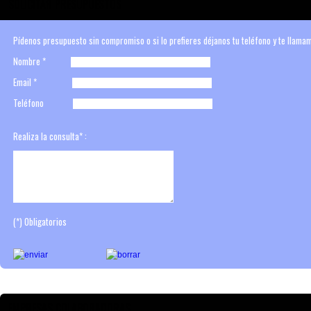
SOLICITAR PRESUPUESTOS
Pídenos presupuesto sin compromiso o si lo prefieres déjanos tu teléfono y te llama
Nombre
*
Email
*
Teléfono
Realiza la consulta
*
:
(*)
Obligatorios
EMPRESAS COLABORADORAS