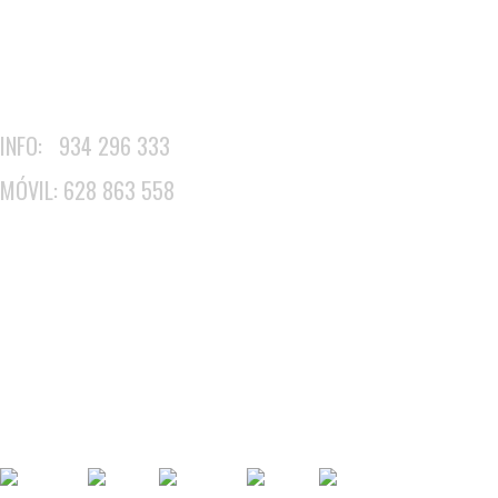
Sintonización Satélite
Instalación Antenas Particulares
Cableado de Antena Exterior
INFO: 934 296 333
MÓVIL: 628 863 558
Instalar Antena en Barcelona
Orientar Antena en Barcelona
Reparar Antena en Barcelona
Revisar Antena en Barcelona
Instalar Parabólica en Barcelona
Instalar Movistar+ en Barcelona
Instalar Videocámara en Barcelona
Cableados Antena en Barcelona
Reparar Televisor en Barcelona