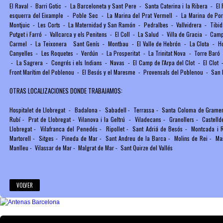
El Raval
-
Barri Gotic
-
La Barceloneta y Sant Pere
-
Santa Caterina i la Ribera
-
El
esquerra del Eixample
-
Poble Sec
-
La Marina del Prat Vermell
-
La Marina de Po
Montjuic
-
Les Corts
-
La Maternidad y San Ramón
-
Pedralbes
-
Vallvidrera
-
Tibid
Putget i Farró
-
Vallcarca y els Penitens
-
El Coll
-
La Salud
-
Villa de Gracia
-
Camp 
Carmel
-
La Teixonera
Sant Genís
-
Montbau
-
El Valle de Hebrón
-
La Clota
-
H
Canyelles
-
Les Roquetes
-
Verdún
-
La Prosperitat
-
La Trinitat Nova
-
Torre Baró
-
La Sagrera
-
Congrés i els Indians
-
Navas
-
El Camp de l'Arpa del Clot
-
El Clot
Front Marítim del Poblenou
-
El Besós y el Maresme
-
Provensals del Poblenou
-
San 
OTRAS LOCALIZACIONES DONDE TRABAJAMOS:
Hospitalet de Llobregat
-
Badalona
-
Sabadell
-
Terrassa
-
Santa Coloma de Grame
Rubí
-
Prat de Llobregat
-
Vilanova i la Geltrú
-
Viladecans
-
Granollers
-
Castelld
Llobregat
-
Vilafranca del Penedés
-
Ripollet
-
Sant Adriá de Besós
-
Montcada i 
Martorell
-
Sitges
-
Pineda de Mar
-
Sant Andreu de la Barca
-
Molins de Rei
-
Ma
Manlleu
-
Vilassar de Mar
-
Malgrat de Mar
-
Sant Quirze del Vallés
VOLVER