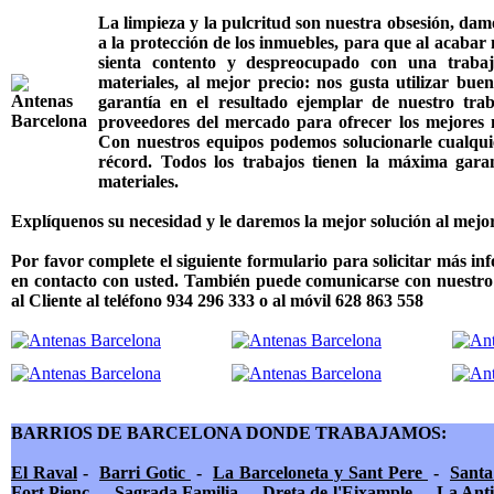
La limpieza y la pulcritud son nuestra obsesión, damo
a la protección de los inmuebles, para que al acabar n
sienta contento y despreocupado con una trabaj
materiales, al mejor precio: nos gusta utilizar bue
garantía en el resultado ejemplar de nuestro trab
proveedores del mercado para ofrecer los mejores m
Con nuestros equipos podemos solucionarle cualqu
récord. Todos los trabajos tienen la máxima garan
materiales.
Explíquenos su necesidad y le daremos la mejor solución al mejor
Por favor complete el siguiente formulario para solicitar más 
en contacto con usted. También puede comunicarse con nuestro
al Cliente al teléfono 934 296 333 o al móvil 628 863 558
BARRIOS DE BARCELONA DONDE TRABAJAMOS:
El Raval
-
Barri Gotic
-
La Barceloneta y Sant Pere
-
Santa
Fort Pienc
-
Sagrada Familia
-
Dreta de l'Eixample
-
La Anti