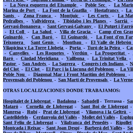
-
La Nova esquerra del Eixample
-
Poble Sec
-
La Marin
Marina de Port
-
La Font de la Guatlla
-
Hostafrancs
-
La
Sants
-
Zona Franca
-
Montjuic
-
Les Corts
-
La Ma
Pedralbes
-
Vallvidrera
-
Tibidabo i les Planes
-
Sarriá
Gervasi-Bonanova
-
Sant Gervasi-Galvany
-
El Putget i Farr
-
El Coll
-
La Salud
-
Villa de Gracia
-
Camp d'en Gras
Guinardó
-
Can Baró
-
El Guinardó
-
La Font d'en Fa
Teixonera
Sant Genís
-
Montbau
-
El Valle de Hebró
Vilapicina y La Torre Llobeta
-
Porta
-
Turó de la Peira
-
Ca
-
Canyelles
-
Les Roquetes
-
Verdún
-
La Prosperitat
-
Baró
-
Ciudad Meridiana
-
Vallbona
-
La Trinitat Vella
Pastor
-
San Andrés
-
La Sagrera
-
Congrés i els Indians
-
N
del Clot
-
El Clot
-
El Parc i la Llacuna del Poblenou
-
La Vi
Poble Nou
-
Diagonal Mar i Front Marítim del Poblenou
Provensals del Poblenou
-
San Martí de Provensals
-
La Verne
OTRAS LOCALIZACIONES DONDE TRABAJAMOS:
Hospitalet de Llobregat
-
Badalona
-
Sabadell
-
Terrassa
-
Sa
Mataró
-
Cornellá de Llobregat
-
Sant Boi de Llobregat
Manresa
-
Rubí
-
Prat de Llobregat
-
Vilanova i la Geltrú
Castelldefels
-
Cerdanyola del Vallés
-
Mollet del Vallés
-
Esplug
Sant Feliu de Llobregat
-
Vilafranca del Penedés
-
Ripollet
Montcada i Reixac
-
Sant Joan Despí
-
Barberá del Vallés
-
Sa