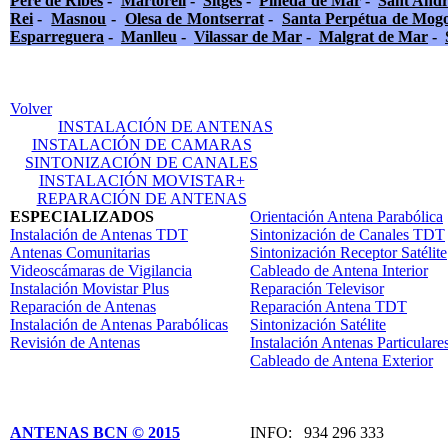
Pere de Ribes
-
Martorell
-
Sitges
-
Pineda de Mar
-
Sant Andr
Rei
-
Masnou
-
Olesa de Montserrat
-
Santa Perpétua de Mog
Esparreguera
-
Manlleu
-
Vilassar de Mar
-
Malgrat de Mar
-
Volver
INSTALACIÓN DE ANTENAS
INSTALACIÓN DE CAMARAS
SINTONIZACIÓN DE CANALES
INSTALACIÓN MOVISTAR+
REPARACIÓN DE ANTENAS
ESPECIALIZADOS
Orientación Antena Parabólica
Instalación de Antenas TDT
Sintonización de Canales TDT
Antenas Comunitarias
Sintonización Receptor Satélite
Videoscámaras de Vigilancia
Cableado de Antena Interior
Instalación Movistar Plus
Reparación Televisor
Reparación de Antenas
Reparación Antena TDT
Instalación de Antenas Parabólicas
Sintonización Satélite
Revisión de Antenas
Instalación Antenas Particulare
Cableado de Antena Exterior
ANTENAS BCN © 2015
INFO: 934 296 333