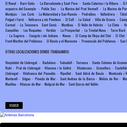
El Raval
-
Barri Gotic
-
La Barceloneta y Sant Pere
-
Santa Caterina i la Ribera
-
El
esquerra del Eixample
-
Poble Sec
-
La Marina del Prat Vermell
-
La Marina de Po
Montjuic
-
Les Corts
-
La Maternidad y San Ramón
-
Pedralbes
-
Vallvidrera
-
Tibid
Putget i Farró
-
Vallcarca y els Penitens
-
El Coll
-
La Salud
-
Villa de Gracia
-
Camp 
Carmel
-
La Teixonera
Sant Genís
-
Montbau
-
El Valle de Hebrón
-
La Clota
-
H
Canyelles
-
Les Roquetes
-
Verdún
-
La Prosperitat
-
La Trinitat Nova
-
Torre Baró
-
La Sagrera
-
Congrés i els Indians
-
Navas
-
El Camp de l'Arpa del Clot
-
El Clot
Front Marítim del Poblenou
-
El Besós y el Maresme
-
Provensals del Poblenou
-
San 
OTRAS LOCALIZACIONES DONDE TRABAJAMOS:
Hospitalet de Llobregat
-
Badalona
-
Sabadell
-
Terrassa
-
Santa Coloma de Grame
Rubí
-
Prat de Llobregat
-
Vilanova i la Geltrú
-
Viladecans
-
Granollers
-
Castelld
Llobregat
-
Vilafranca del Penedés
-
Ripollet
-
Sant Adriá de Besós
-
Montcada i 
Martorell
-
Sitges
-
Pineda de Mar
-
Sant Andreu de la Barca
-
Molins de Rei
-
Ma
Manlleu
-
Vilassar de Mar
-
Malgrat de Mar
-
Sant Quirze del Vallés
VOLVER