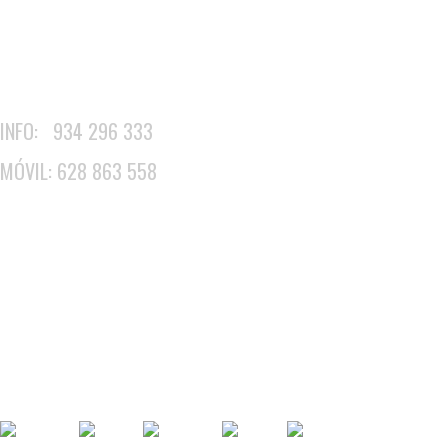
Sintonización Satélite
Instalación Antenas Particulares
Cableado de Antena Exterior
INFO: 934 296 333
MÓVIL: 628 863 558
Instalar Antena en Barcelona
Orientar Antena en Barcelona
Reparar Antena en Barcelona
Revisar Antena en Barcelona
Instalar Parabólica en Barcelona
Instalar Movistar+ en Barcelona
Instalar Videocámara en Barcelona
Cableados Antena en Barcelona
Reparar Televisor en Barcelona