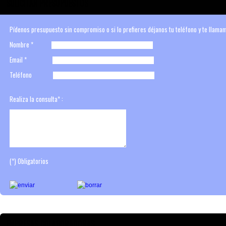
SOLICITAR PRESUPUESTOS
Pídenos presupuesto sin compromiso o si lo prefieres déjanos tu teléfono y te llama
Nombre
*
Email
*
Teléfono
Realiza la consulta
*
:
(*)
Obligatorios
EMPRESAS COLABORADORAS