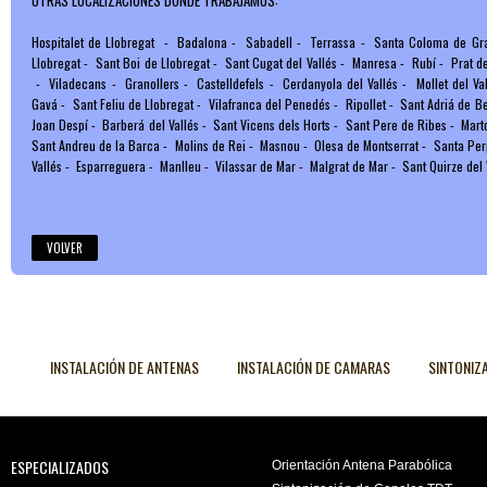
OTRAS LOCALIZACIONES DONDE TRABAJAMOS:
Hospitalet de Llobregat
-
Badalona
-
Sabadell
-
Terrassa
-
Santa Coloma de Gr
Llobregat
-
Sant Boi de Llobregat
-
Sant Cugat del Vallés
-
Manresa
-
Rubí
-
Prat d
-
Viladecans
-
Granollers
-
Castelldefels
-
Cerdanyola del Vallés
-
Mollet del Va
Gavá
-
Sant Feliu de Llobregat
-
Vilafranca del Penedés
-
Ripollet
-
Sant Adriá de B
Joan Despí
-
Barberá del Vallés
-
Sant Vicens dels Horts
-
Sant Pere de Ribes
-
Mart
Sant Andreu de la Barca
-
Molins de Rei
-
Masnou
-
Olesa de Montserrat
-
Santa Per
Vallés
-
Esparreguera
-
Manlleu
-
Vilassar de Mar
-
Malgrat de Mar
-
Sant Quirze del 
VOLVER
INSTALACIÓN DE ANTENAS
INSTALACIÓN DE CAMARAS
SINTONIZ
ESPECIALIZADOS
Orientación Antena Parabólica